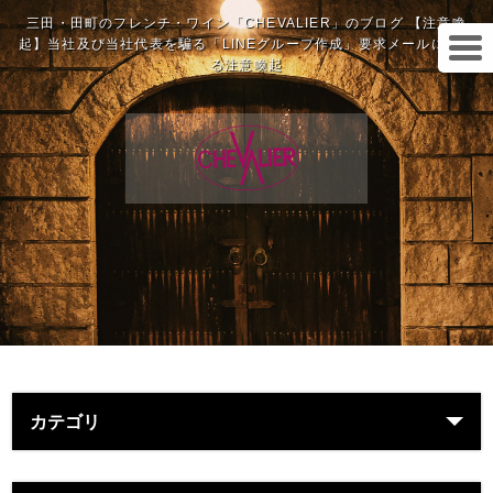
三田・田町のフレンチ・ワイン「CHEVALIER」のブログ 【注意喚
起】当社及び当社代表を騙る「LINEグループ作成」要求メールに関す
る注意喚起
カテゴリ